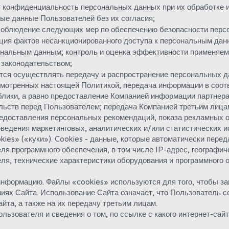
т конфиденциальность персональных данных при их обработке и
ые данные Пользователей без их согласия;
 соблюдение следующих мер по обеспечению безопасности персо
ия фактов несанкционированного доступа к персональным данн
ональным данным; контроль и оценка эффективности применяем
 законодательством;
ется осуществлять передачу и распространение персональных 
смотренных настоящей Политикой, передача информации в соот
лики, а равно предоставление Компанией информации партнера
ельств перед Пользователем; передача Компанией третьим лица
редоставления персональных рекомендаций, показа рекламных о
оведения маркетинговых, аналитических и/или статистических и
kies» («куки»). Cookies - данные, которые автоматически перед
я программного обеспечения, в том числе IP-адрес, географич
я, технические характеристики оборудования и программного о
формацию. Файлы «cookies» используются для того, чтобы зап
иях Сайта. Использование Сайта означает, что Пользователь с
йта, а также на их передачу третьим лицам.
льзователя и сведения о том, по ссылке с какого интернет-сай