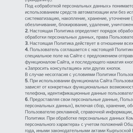
Под «обработкой персональных данных» понимается
использованием средств автоматизации или без испо
систематизацию, накопление, хранение, уточнение (
обезличивание, блокирование, удаление, уничтоже
2.
 Настоящая Политика определяет порядок обработ
обработки персональных данных, права Пользовате
3.
 Настоящая Политика действует в отношении все
4.
 Пользователь соглашается с настоящей Политикой
специальное поле на Сайте с предложением отправи
функционалом Сайта, и последующего нажатия кно
«Запросить консультацию» или других кнопок.
В случае несогласия с условиями Политики Пользо
5.
 При использовании функционала Сайта Пользова
зависят от конкретных функциональных возможносте
телефона, идентификационные данные пользователя
6. 
Предоставляя свои персональные данные, Пользов
персональных данных), включая сбор, хранение, об
Пользователю рекламной, справочной информации, 
Политики. При обработке персональных данных Ком
персонального характера» с учетом положений Обще
года, иными законодательными актами Кыргызской