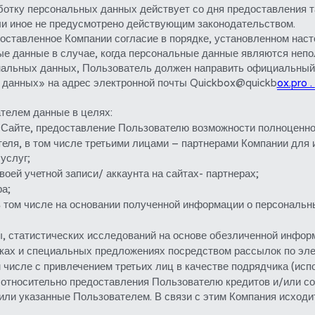
отку персональных данных действует со дня предоставления та
ли иное не предусмотрено действующим законодательством.
оставленное Компании согласие в порядке, установленном наст
е данные в случае, когда персональные данные являются непо
ональных данных, Пользователь должен направить официальный 
 данных» на адрес электронной почты Quickbox@quickb
ox.pro . 
телем данные в целях:
а Сайте, предоставление Пользователю возможности полноценно
еля, в том числе третьими лицами – партнерами Компании для 
услуг;
воей учетной записи/ аккаунта на сайтах- партнерах;
а;
, в том числе на основании полученной информации о персональ
, статистических исследований на основе обезличенной инфор
дках и специальных предложениях посредством рассылок по эле
 числе с привлечением третьих лиц в качестве подрядчика (испо
 относительно предоставления Пользователю кредитов и/или со
или указанные Пользователем. В связи с этим Компания исходит 