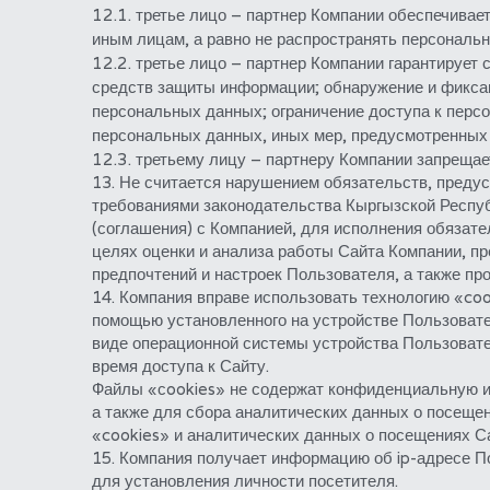
12.1. третье лицо – партнер Компании обеспечивае
иным лицам, а равно не распространять персональн
12.2. третье лицо – партнер Компании гарантирует
средств защиты информации; обнаружение и фиксац
персональных данных; ограничение доступа к перс
персональных данных, иных мер, предусмотренных
12.3. третьему лицу – партнеру Компании запреща
13. Не считается нарушением обязательств, преду
требованиями законодательства Кыргызской Респуб
(соглашения) с Компанией, для исполнения обязат
целях оценки и анализа работы Сайта Компании, п
предпочтений и настроек Пользователя, а также пр
14. Компания вправе использовать технологию «coo
помощью установленного на устройстве Пользовател
виде операционной системы устройства Пользовател
время доступа к Сайту.
Файлы «сookies» не содержат конфиденциальную ин
а также для сбора аналитических данных о посещен
«cookies» и аналитических данных о посещениях Са
15. Компания получает информацию об ip-адресе По
для установления личности посетителя.