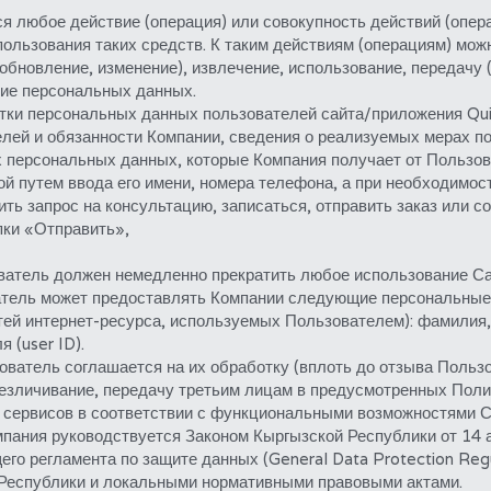
 любое действие (операция) или совокупность действий (опер
льзования таких средств. К таким действиям (операциям) можно 
обновление, изменение), извлечение, использование, передачу (
ние персональных данных.
ки персональных данных пользователей сайта/приложения Quic
лей и обязанности Компании, сведения о реализуемых мерах 
х персональных данных, которые Компания получает от Пользов
 путем ввода его имени, номера телефона, а при необходимости
ть запрос на консультацию, записаться, отправить заказ или с
пки «Отправить»,
ватель должен немедленно прекратить любое использование Са
тель может предоставлять Компании следующие персональные 
й интернет-ресурса, используемых Пользователем): фамилия, и
 (user ID).
атель соглашается на их обработку (вплоть до отзыва Пользов
езличивание, передачу третьим лицам в предусмотренных Полит
сервисов в соответствии с функциональными возможностями Сай
пания руководствуется Законом Кыргызской Республики от 14 
го регламента по защите данных (General Data Protection Regu
 Республики и локальными нормативными правовыми актами.