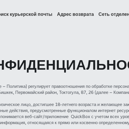
иск курьерской почты
Адрес возврата
Сеть отделе
ОНФИДЕНЦИАЛЬНО
е – Политика) регулирует правоотношения по обработке персо
шкек, Первомайский район, Токтогула, 87, 26 (далее – Компан
ическое лицо, достигшее 18-летнего возраста и желающее зака
 иные действия, предусмотренные функционалом интернет ресур
понимается веб-сайт/приложение  QuickBox с учетом всех уро
нформация, относящаяся к прямо или косвенно определенному